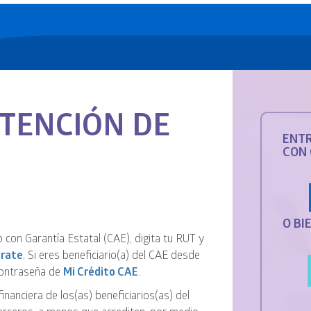
ATENCIÓN DE
ENTR
CON 
O BI
 con Garantía Estatal (CAE), digita tu RUT y
trate
. Si eres beneficiario(a) del CAE desde
 contraseña de
Mi Crédito CAE
.
nanciera de los(as) beneficiarios(as) del