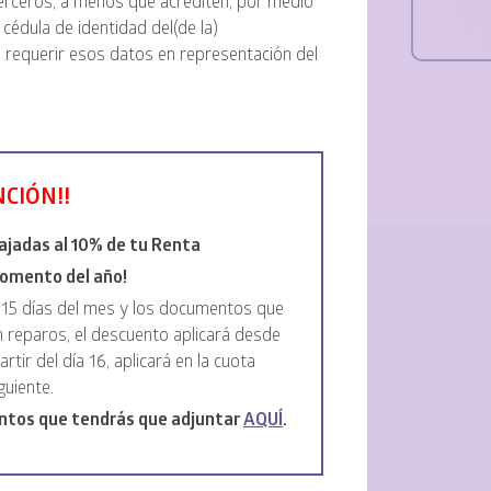
terceros, a menos que acrediten, por medio
 cédula de identidad del(de la)
a requerir esos datos en representación del
NCIÓN!!
bajadas al 10% de tu Renta
momento del año!
s 15 días del mes y los documentos que
 reparos, el descuento aplicará desde
artir del día 16, aplicará en la cuota
guiente.
ntos que tendrás que adjuntar
AQUÍ
.