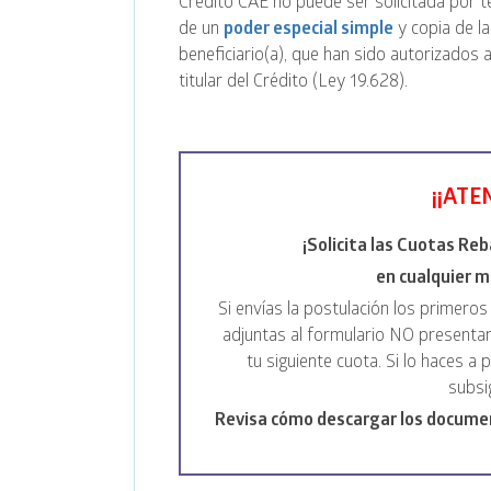
Crédito CAE no puede ser solicitada por 
de un
poder especial simple
y copia de la
beneficiario(a), que han sido autorizados 
titular del Crédito (Ley 19.628).
¡¡ATE
¡Solicita las Cuotas Re
en cualquier 
Si envías la postulación los primero
adjuntas al formulario NO presentan
tu siguiente cuota. Si lo haces a p
subsi
Revisa cómo descargar los docume